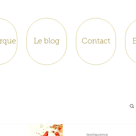
rque
Le blog
Contact
leonlaurence