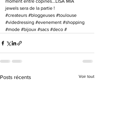
moment entre copines...LISA MÌA 
jewels sera de la partie !
#createurs
#bloggeuses
#toulouse
#videdressing
#evenement
#shopping
#mode
#bijoux
#sacs
#deco
 #
Voir tout
Posts récents