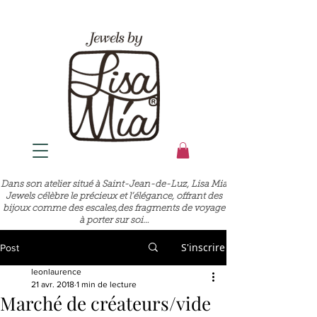
Dans son atelier situé à Saint-Jean-de-Luz, Lisa Mia
Jewels célèbre le précieux et l’élégance, offrant des
bijoux comme des escales,des fragments de voyage
à porter sur soi…
S'inscrire
Post
leonlaurence
21 avr. 2018
1 min de lecture
Marché de créateurs/vide